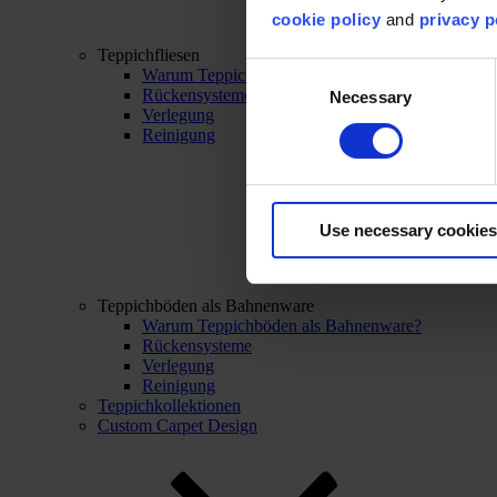
cookie policy
and
privacy p
Teppichfliesen
Consent
Warum Teppichfliesen?
Rückensysteme
Necessary
Selection
Verlegung
Reinigung
Use necessary cookies
Teppichböden als Bahnenware
Warum Teppichböden als Bahnenware?
Rückensysteme
Verlegung
Reinigung
Teppichkollektionen
Custom Carpet Design