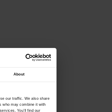
About
se our traffic. We also share
ers who may combine it with
ervices. You'll find our