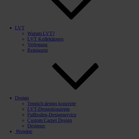
LVT
Warum LVT?
LVT Kollektionen
Verlegung
Reinigung
Design
Teppich design konzepte
LVT-Designkonzepte
Fußboden-Designservice
Custom Carpet Design
Designer
Projekte