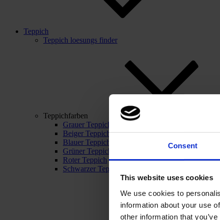
Teppich
Teppich loesungs finder
Teppichfarben
Grauer Teppich
Beiger Teppich
Blauer Teppich
Consent
Grüner Teppich
Roter Teppich
Schwarzer Teppich
This website uses cookies
We use cookies to personalis
information about your use of
other information that you’ve 