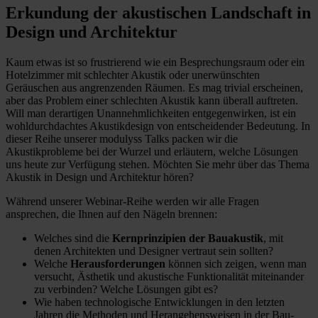
Erkundung der akustischen Landschaft in
Design und Architektur
Kaum etwas ist so frustrierend wie ein Besprechungsraum oder ein
Hotelzimmer mit schlechter Akustik oder unerwünschten
Geräuschen aus angrenzenden Räumen. Es mag trivial erscheinen,
aber das Problem einer schlechten Akustik kann überall auftreten.
Will man derartigen Unannehmlichkeiten entgegenwirken, ist ein
wohldurchdachtes Akustikdesign von entscheidender Bedeutung. In
dieser Reihe unserer modulyss Talks packen wir die
Akustikprobleme bei der Wurzel und erläutern, welche Lösungen
uns heute zur Verfügung stehen. Möchten Sie mehr über das Thema
Akustik in Design und Architektur hören?
Während unserer Webinar-Reihe werden wir alle Fragen
ansprechen, die Ihnen auf den Nägeln brennen:
Welches sind die
Kernprinzipien der Bauakustik
, mit
denen Architekten und Designer vertraut sein sollten?
Welche
Herausforderungen
können sich zeigen, wenn man
versucht, Ästhetik und akustische Funktionalität miteinander
zu verbinden? Welche Lösungen gibt es?
Wie haben technologische Entwicklungen in den letzten
Jahren die Methoden und Herangehensweisen in der Bau-