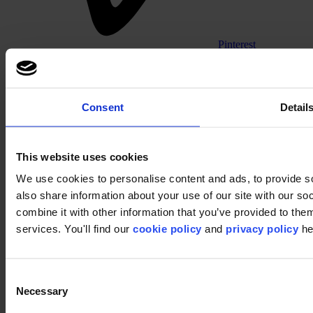
Pinterest
Consent
Detail
This website uses cookies
We use cookies to personalise content and ads, to provide so
Footer
also share information about your use of our site with our s
Segmente
combine it with other information that you’ve provided to them
Büro
services. You'll find our
cookie policy
and
privacy policy
he
Bildungswesen
Einzelhandel
Hotellerie
Teppichfliesen
Consent
Warum Teppichfliesen?
Necessary
Selection
Bahnenware-Teppich
Produktfinder