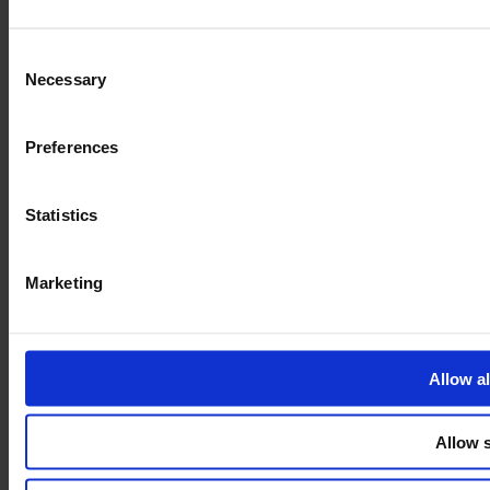
Privacy policy
Consent
Necessary
Selection
Preferences
Statistics
Marketing
Allow al
Allow s