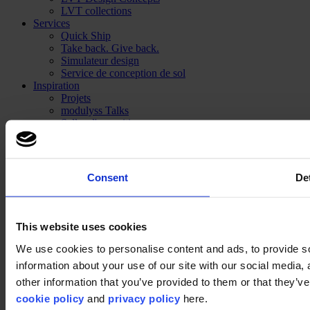
LVT collections
Services
Quick Ship
Take back. Give back.
Simulateur design
Service de conception de sol
Inspiration
Projets
modulyss Talks
Salles d'expositions
Foires & événements
Blog
Technique
Installation
Consent
Det
Entretien
À propos
Durabilité
This website uses cookies
Disclaimer
We use cookies to personalise content and ads, to provide so
information about your use of our site with our social media,
©2026 modulyss.
other information that you’ve provided to them or that they’ve 
Cookie policy
cookie policy
and
privacy policy
here.
Legal