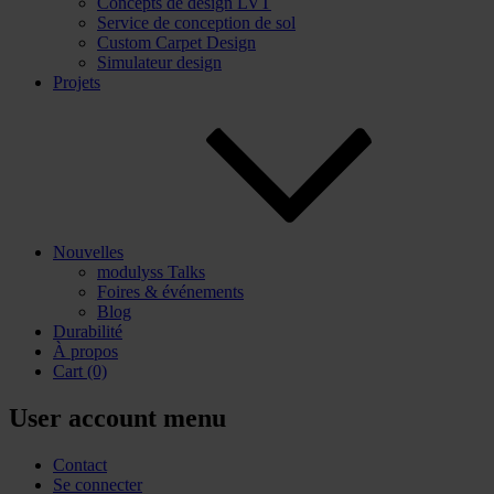
Concepts de design LVT
Service de conception de sol
Custom Carpet Design
Simulateur design
Projets
Nouvelles
modulyss Talks
Foires & événements
Blog
Durabilité
À propos
Cart
(0)
User account menu
Contact
Se connecter