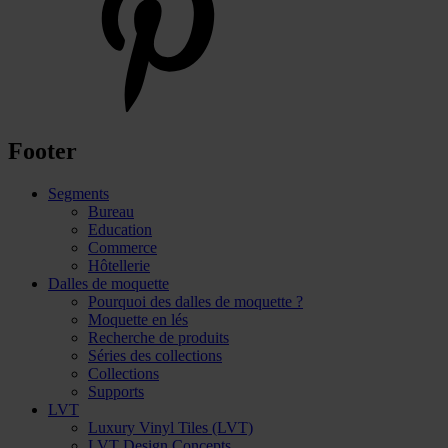
Footer
Segments
Bureau
Education
Commerce
Hôtellerie
Dalles de moquette
Pourquoi des dalles de moquette ?
Moquette en lés
Recherche de produits
Séries des collections
Collections
Supports
LVT
Luxury Vinyl Tiles (LVT)
LVT Design Concepts