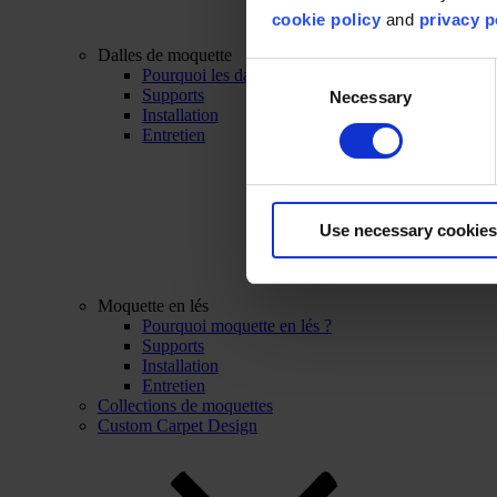
cookie policy
and
privacy p
Dalles de moquette
Consent
Pourquoi les dalles de moquette ?
Supports
Necessary
Selection
Installation
Entretien
Use necessary cookies
Moquette en lés
Pourquoi moquette en lés ?
Supports
Installation
Entretien
Collections de moquettes
Custom Carpet Design