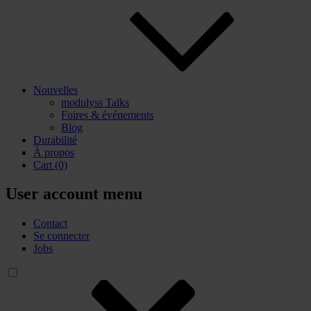
Nouvelles
modulyss Talks
Foires & événements
Blog
Durabilité
À propos
Cart
(0)
User account menu
Contact
Se connecter
Jobs