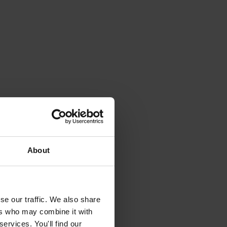
About
se our traffic. We also share
ers who may combine it with
ervices. You'll find our