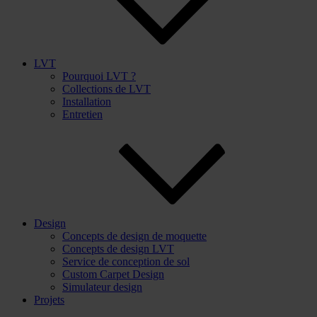
LVT
Pourquoi LVT ?
Collections de LVT
Installation
Entretien
Design
Concepts de design de moquette
Concepts de design LVT
Service de conception de sol
Custom Carpet Design
Simulateur design
Projets