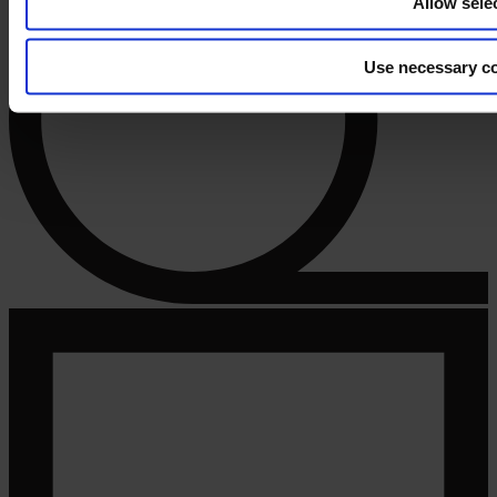
Allow sele
Use necessary co