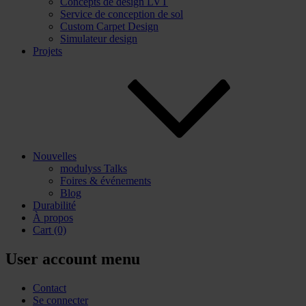
Concepts de design LVT
Service de conception de sol
Custom Carpet Design
Simulateur design
Projets
Nouvelles
modulyss Talks
Foires & événements
Blog
Durabilité
À propos
Cart
(0)
User account menu
Contact
Se connecter