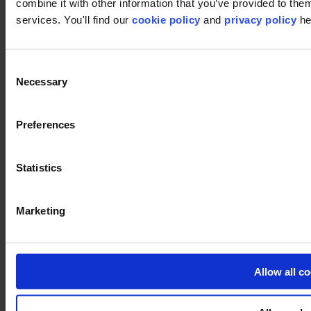
combine it with other information that you’ve provided to them
services. You'll find our
cookie policy
and
privacy policy
he
Consent
Necessary
Selection
Preferences
Artcore
Statistics
La collection Artcore est conçue pour façonner et transformer les
espaces comme jamais auparavant et ouvre des possibilités infinies
Marketing
en matière de créativité et de résultat artistique.
DSGN
Image
Allow all c