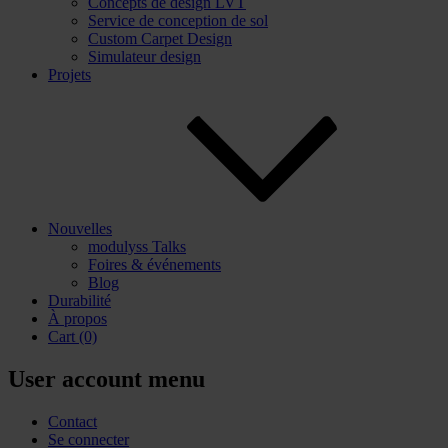
Concepts de design LVT
Service de conception de sol
Custom Carpet Design
Simulateur design
Projets
Nouvelles
modulyss Talks
Foires & événements
Blog
Durabilité
À propos
Cart
(0)
User account menu
Contact
Se connecter