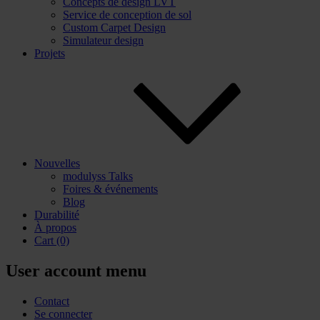
Concepts de design LVT
Service de conception de sol
Custom Carpet Design
Simulateur design
Projets
Nouvelles
modulyss Talks
Foires & événements
Blog
Durabilité
À propos
Cart
(0)
User account menu
Contact
Se connecter