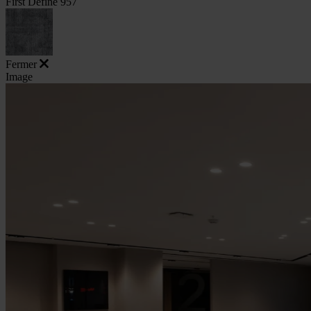
First Define 957
Fermer
Image