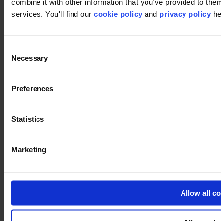
combine it with other information that you’ve provided to them
services. You'll find our
cookie policy
and
privacy policy
he
Consent
Necessary
Selection
Pinterest
Preferences
Statistics
Marketing
Footer
Segments
Bureau
Allow all c
Education
Commerce
Hôtellerie