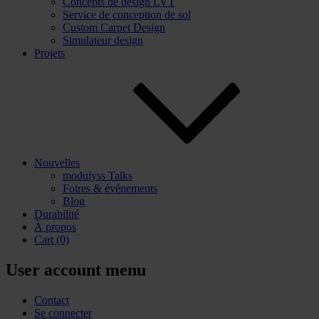
Concepts de design LVT
Service de conception de sol
Custom Carpet Design
Simulateur design
Projets
Nouvelles
modulyss Talks
Foires & événements
Blog
Durabilité
À propos
Cart
(0)
User account menu
Contact
Se connecter