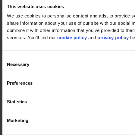
This website uses cookies
We use cookies to personalise content and ads, to provide so
share information about your use of our site with our social
combine it with other information that you’ve provided to them
services. You'll find our
cookie policy
and
privacy policy
he
Définir la langue
modulyss
Zevensterrestraat 21
Consent
9240 Zele, Belgique
Necessary
Selection
hello@modulyss.com
Preferences
Statistics
Instagram
Facebook
Marketing