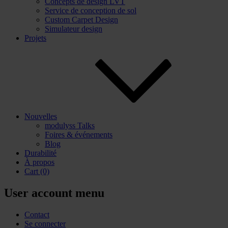
Concepts de design LVT
Service de conception de sol
Custom Carpet Design
Simulateur design
Projets
Nouvelles
modulyss Talks
Foires & événements
Blog
Durabilité
À propos
Cart
(0)
User account menu
Contact
Se connecter