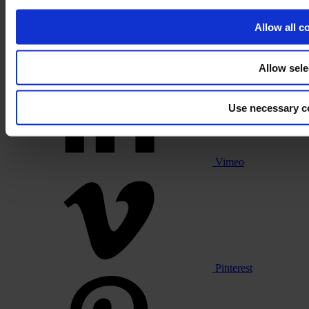
Allow all c
Linkedin
Allow sele
Use necessary c
Vimeo
Pinterest