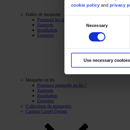
cookie policy
and
privacy p
Dalles de moquette
Consent
Pourquoi les dalles de moquette ?
Supports
Necessary
Selection
Installation
Entretien
Use necessary cookies
Moquette en lés
Pourquoi moquette en lés ?
Supports
Installation
Entretien
Collections de moquettes
Custom Carpet Design