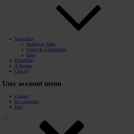
Nouvelles
modulyss Talks
Foires & événements
Blog
Durabilité
À propos
Cart
(0)
User account menu
Contact
Se connecter
Jobs