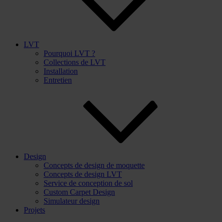
LVT
Pourquoi LVT ?
Collections de LVT
Installation
Entretien
Design
Concepts de design de moquette
Concepts de design LVT
Service de conception de sol
Custom Carpet Design
Simulateur design
Projets