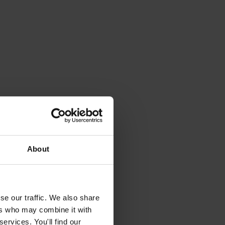
About
se our traffic. We also share
ers who may combine it with
ervices. You'll find our