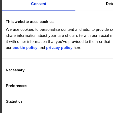
Consent
Deta
This website uses cookies
We use cookies to personalise content and ads, to provide so
share information about your use of our site with our social
it with other information that you’ve provided to them or that 
our
cookie policy
and
privacy policy
here.
Consent
Necessary
Selection
Produits utilisés
Preferences
First Streamline 130
First Streamline 130
Statistics