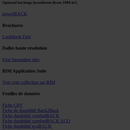
Optional backings broadloom
(from 1000 m²)
powerBACK
Brochures
Lookbook First
Dalles haute résolution
First Streamline tiles
BIM Application Suite
Voir cette collection sur BIM
Feuilles de données
Fiche LRV
Fiche de durabilité Back2Back
Fiche durabilité comfortBACK
Fiche durabilité comfortBACK ECO
Fiche durabilité ecoBACK