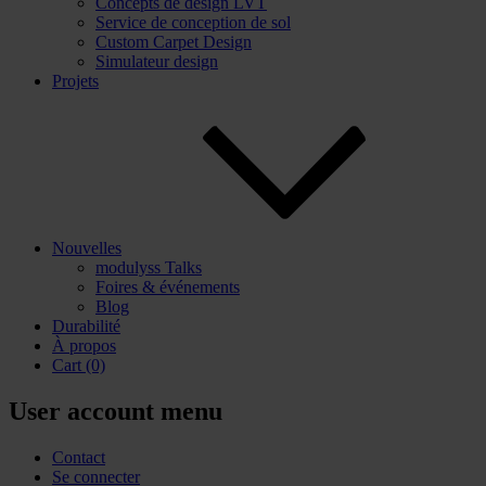
Concepts de design LVT
Service de conception de sol
Custom Carpet Design
Simulateur design
Projets
Nouvelles
modulyss Talks
Foires & événements
Blog
Durabilité
À propos
Cart
(0)
User account menu
Contact
Se connecter