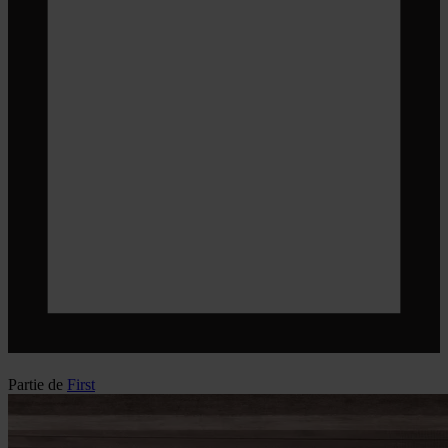
Partie de
First