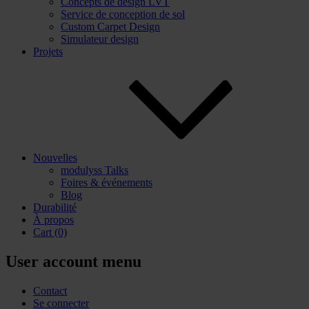
Concepts de design LVT
Service de conception de sol
Custom Carpet Design
Simulateur design
Projets
Nouvelles
modulyss Talks
Foires & événements
Blog
Durabilité
À propos
Cart
(0)
User account menu
Contact
Se connecter