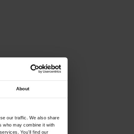
About
se our traffic. We also share
ers who may combine it with
ervices. You'll find our