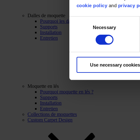
cookie policy
and
privacy p
Dalles de moquette
Consent
Pourquoi les dalles de moquette ?
Supports
Necessary
Selection
Installation
Entretien
Use necessary cookies
Moquette en lés
Pourquoi moquette en lés ?
Supports
Installation
Entretien
Collections de moquettes
Custom Carpet Design