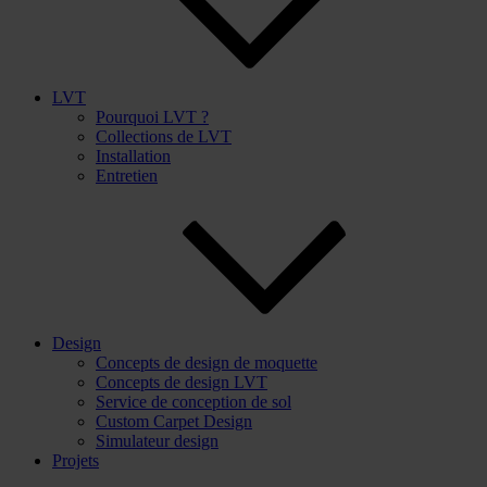
LVT
Pourquoi LVT ?
Collections de LVT
Installation
Entretien
Design
Concepts de design de moquette
Concepts de design LVT
Service de conception de sol
Custom Carpet Design
Simulateur design
Projets