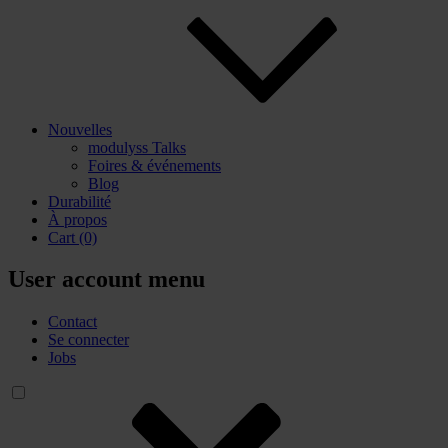
Nouvelles
modulyss Talks
Foires & événements
Blog
Durabilité
À propos
Cart
(0)
User account menu
Contact
Se connecter
Jobs