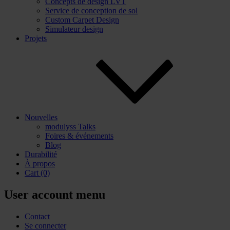
Concepts de design LVT
Service de conception de sol
Custom Carpet Design
Simulateur design
Projets
Nouvelles
modulyss Talks
Foires & événements
Blog
Durabilité
À propos
Cart
(0)
User account menu
Contact
Se connecter