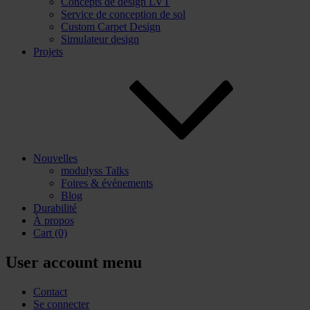
Concepts de design LVT
Service de conception de sol
Custom Carpet Design
Simulateur design
Projets
Nouvelles
modulyss Talks
Foires & événements
Blog
Durabilité
À propos
Cart
(0)
User account menu
Contact
Se connecter