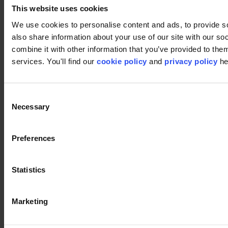
Segments
This website uses cookies
Bureau
Education
We use cookies to personalise content and ads, to provide so
Commerce
also share information about your use of our site with our s
Hôtellerie
combine it with other information that you’ve provided to them
Dalles de moquette
Pourquoi des dalles de moquette ?
services. You'll find our
cookie policy
and
privacy policy
he
Moquette en lés
Recherche de produits
Séries des collections
Consent
Collections
Necessary
Supports
Selection
LVT
Luxury Vinyl Tiles (LVT)
LVT Design Concepts
Preferences
LVT collections
Services
Quick Ship
Statistics
Take back. Give back.
Simulateur design
Service de conception de sol
Inspiration
Marketing
Projets
modulyss Talks
Salles d'expositions