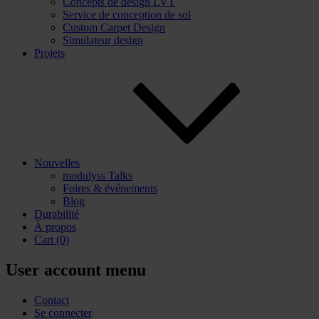
Concepts de design LVT
Service de conception de sol
Custom Carpet Design
Simulateur design
Projets
Nouvelles
modulyss Talks
Foires & événements
Blog
Durabilité
À propos
Cart
(0)
User account menu
Contact
Se connecter