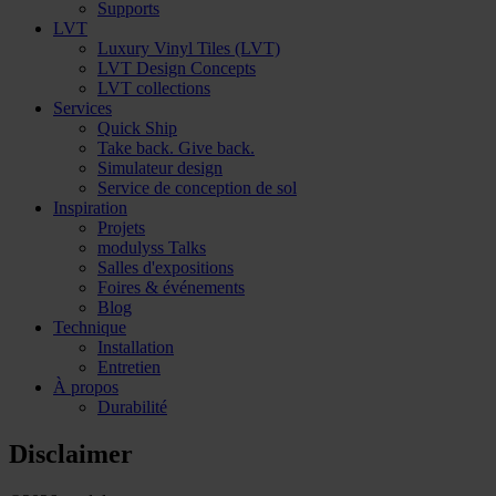
Supports
LVT
Luxury Vinyl Tiles (LVT)
LVT Design Concepts
LVT collections
Services
Quick Ship
Take back. Give back.
Simulateur design
Service de conception de sol
Inspiration
Projets
modulyss Talks
Salles d'expositions
Foires & événements
Blog
Technique
Installation
Entretien
À propos
Durabilité
Disclaimer