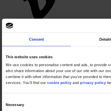
Pinterest
Consent
Detail
This website uses cookies
We use cookies to personalise content and ads, to provide so
also share information about your use of our site with our s
Footer
combine it with other information that you’ve provided to them
services. You'll find our
cookie policy
and
privacy policy
he
Segments
Bureau
Education
Commerce
Consent
Hôtellerie
Necessary
Dalles de moquette
Selection
Pourquoi des dalles de moquette ?