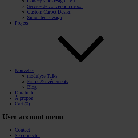
Concepts de design LVT
Service de conception de sol
Custom Carpet Design
Simulateur design
Projets
Nouvelles
modulyss Talks
Foires & événements
Blog
Durabilité
À propos
Cart
(0)
User account menu
Contact
Se connecter