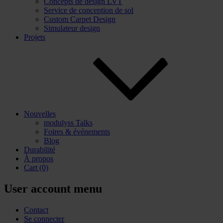
Concepts de design LVT
Service de conception de sol
Custom Carpet Design
Simulateur design
Projets
Nouvelles
modulyss Talks
Foires & événements
Blog
Durabilité
À propos
Cart
(0)
User account menu
Contact
Se connecter