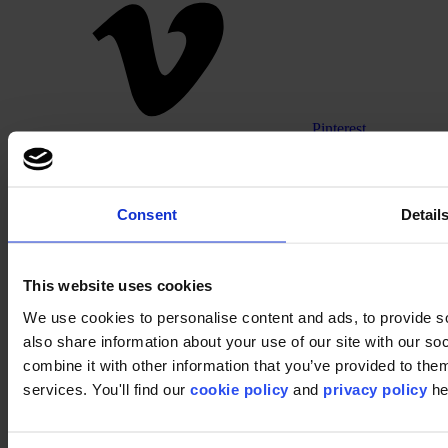
Pinterest
Consent
Detail
This website uses cookies
We use cookies to personalise content and ads, to provide so
Footer
also share information about your use of our site with our s
combine it with other information that you’ve provided to them
Segments
Bureau
services. You'll find our
cookie policy
and
privacy policy
he
Education
Commerce
Hôtellerie