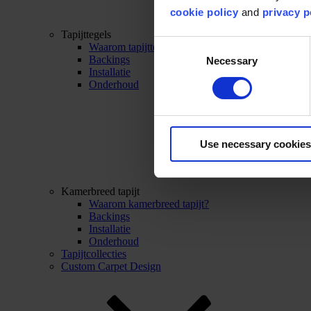
cookie policy
and
privacy p
Tapijttegels
Consent
Waarom tapijttegels?
Backings
Necessary
Selection
Installatie
Onderhoud
Use necessary cookies
Kamerbreed tapijt
Waarom kamerbreed tapijt?
Backings
Installatie
Onderhoud
Tapijtcollecties
Custom Carpet Design