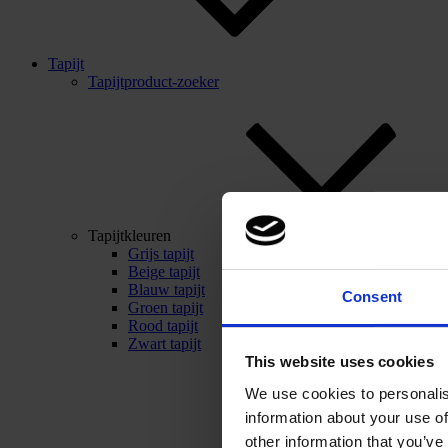
Tapijt
Tapijtproduct-zoeker
Tapijtkleuren
Grijs tapijt
Beige tapijt
Blauw tapijt
Consent
Groen tapijt
Rood tapijt
Zwart tapijt
This website uses cookies
We use cookies to personalis
information about your use of
other information that you’ve 