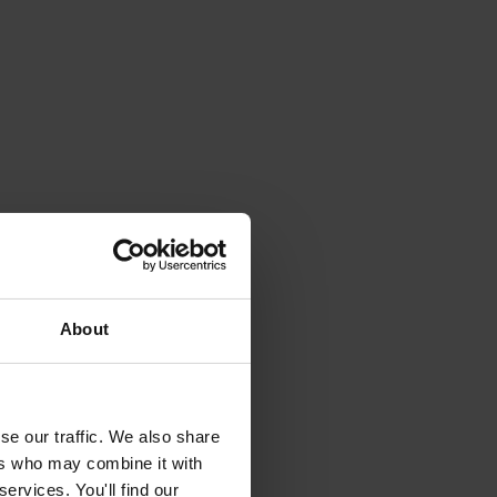
About
se our traffic. We also share
ers who may combine it with
ervices. You'll find our