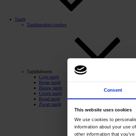
Tapijt
Tapijtproduct-zoeker
Tapijtkleuren
Grijs tapijt
Beige tapijt
Blauw tapijt
Consent
Groen tapijt
Rood tapijt
Zwart tapijt
This website uses cookies
We use cookies to personalis
information about your use of
other information that you’ve 