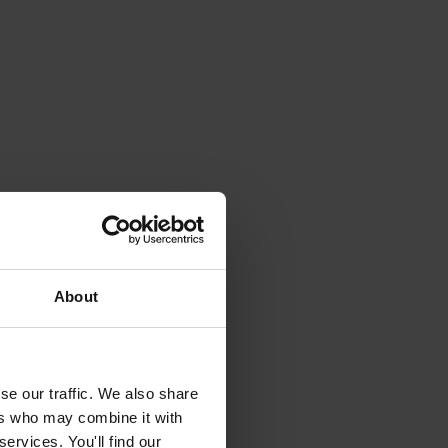
About
se our traffic. We also share
ers who may combine it with
ervices. You'll find our