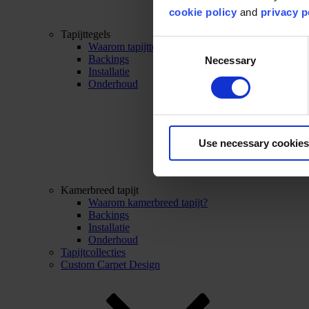
cookie policy
and
privacy p
Tapijttegels
Consent
Waarom tapijttegels?
Backings
Necessary
Selection
Installatie
Onderhoud
Use necessary cookies
Kamerbreed tapijt
Waarom kamerbreed tapijt?
Backings
Installatie
Onderhoud
Tapijtcollecties
Custom Carpet Design