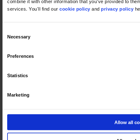
combine it with other information that you’ve provided to them
services. You'll find our
cookie policy
and
privacy policy
he
Vimeo
Consent
Necessary
Selection
Preferences
Pinterest
Statistics
Marketing
Allow all c
Footer