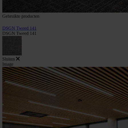
Gebruikte producten
DSGN Tweed 141
DSGN Tweed 141
Sluiten
Image