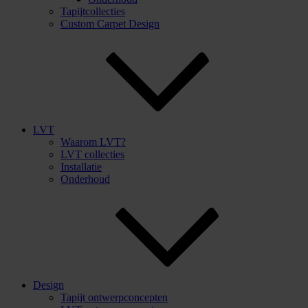
Tapijtcollecties
Custom Carpet Design
LVT
Waarom LVT?
LVT collecties
Installatie
Onderhoud
Design
Tapijt ontwerpconcepten