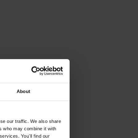
About
se our traffic. We also share
ers who may combine it with
ervices. You'll find our