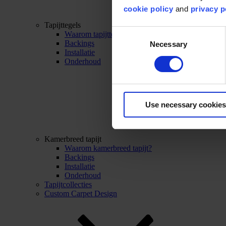
cookie policy
and
privacy p
Tapijttegels
Consent
Waarom tapijttegels?
Backings
Necessary
Selection
Installatie
Onderhoud
Use necessary cookies
Kamerbreed tapijt
Waarom kamerbreed tapijt?
Backings
Installatie
Onderhoud
Tapijtcollecties
Custom Carpet Design