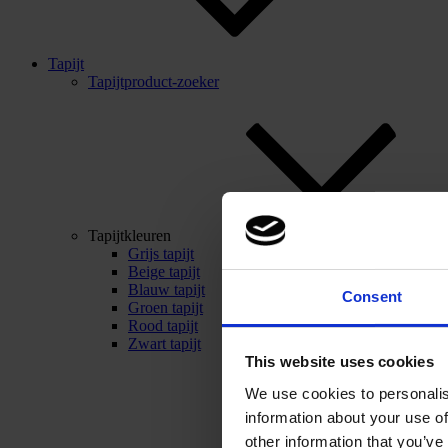
Tapijt
Tapijtproduct-zoeker
Tapijtkleuren
Grijs tapijt
Beige tapijt
Blauw tapijt
Consent
Groen tapijt
Rood tapijt
Zwart tapijt
This website uses cookies
We use cookies to personalis
information about your use of
other information that you’ve 