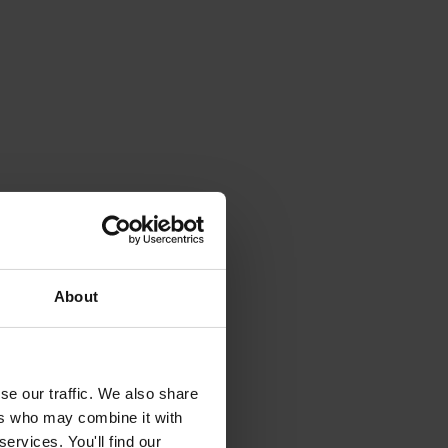
About
se our traffic. We also share
ers who may combine it with
ervices. You'll find our