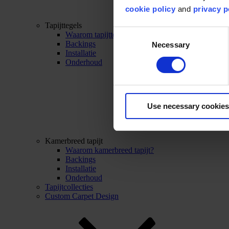
cookie policy
and
privacy p
Tapijttegels
Consent
Waarom tapijttegels?
Backings
Necessary
Selection
Installatie
Onderhoud
Use necessary cookies
Kamerbreed tapijt
Waarom kamerbreed tapijt?
Backings
Installatie
Onderhoud
Tapijtcollecties
Custom Carpet Design