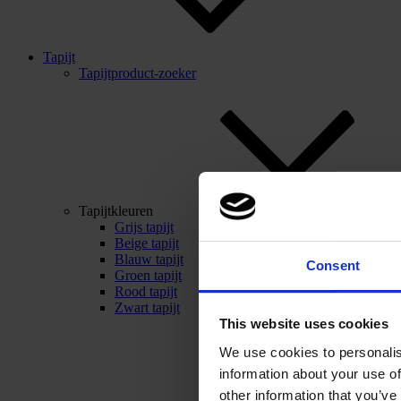
Tapijt
Tapijtproduct-zoeker
Tapijtkleuren
Grijs tapijt
Beige tapijt
Blauw tapijt
Consent
Groen tapijt
Rood tapijt
Zwart tapijt
This website uses cookies
We use cookies to personalis
information about your use of
other information that you’ve 