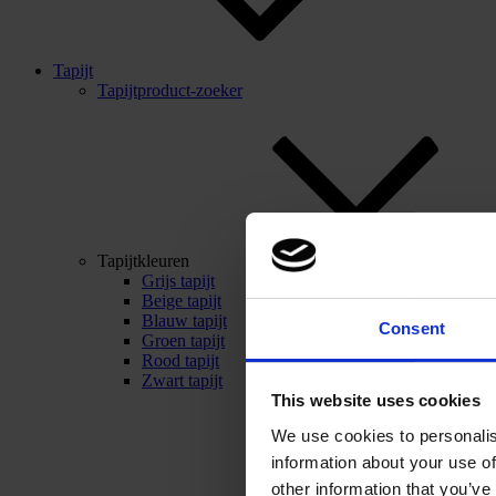
Tapijt
Tapijtproduct-zoeker
Tapijtkleuren
Grijs tapijt
Beige tapijt
Blauw tapijt
Consent
Groen tapijt
Rood tapijt
Zwart tapijt
This website uses cookies
We use cookies to personalis
information about your use of
other information that you’ve 