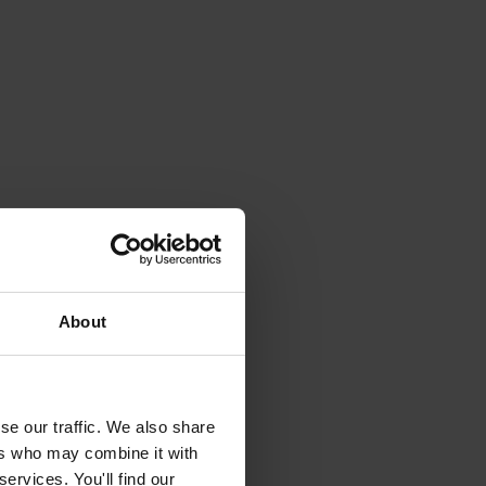
About
se our traffic. We also share
ers who may combine it with
ervices. You'll find our