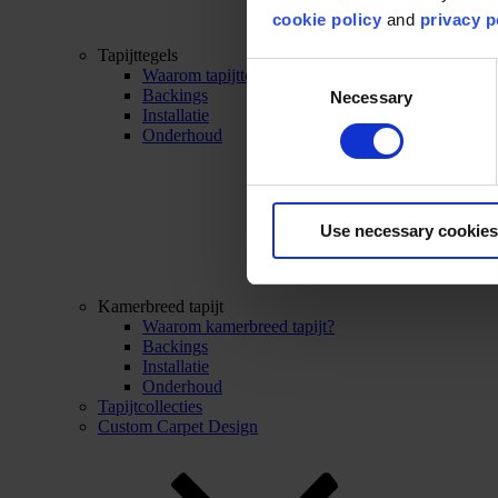
cookie policy
and
privacy p
Tapijttegels
Consent
Waarom tapijttegels?
Backings
Necessary
Selection
Installatie
Onderhoud
Use necessary cookies
Kamerbreed tapijt
Waarom kamerbreed tapijt?
Backings
Installatie
Onderhoud
Tapijtcollecties
Custom Carpet Design