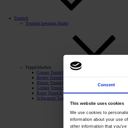
Teppich
Teppich loesungs finder
Teppichfarben
Grauer Teppich
Beiger Teppich
Blauer Teppich
Consent
Grüner Teppich
Roter Teppich
Schwarzer Teppich
This website uses cookies
We use cookies to personalis
information about your use of
other information that you’ve 