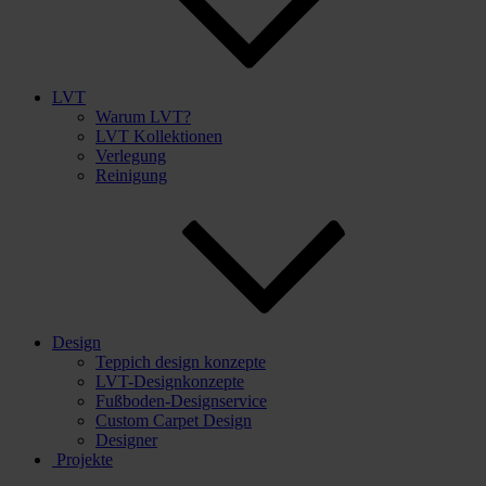
LVT
Warum LVT?
LVT Kollektionen
Verlegung
Reinigung
Design
Teppich design konzepte
LVT-Designkonzepte
Fußboden-Designservice
Custom Carpet Design
Designer
Projekte