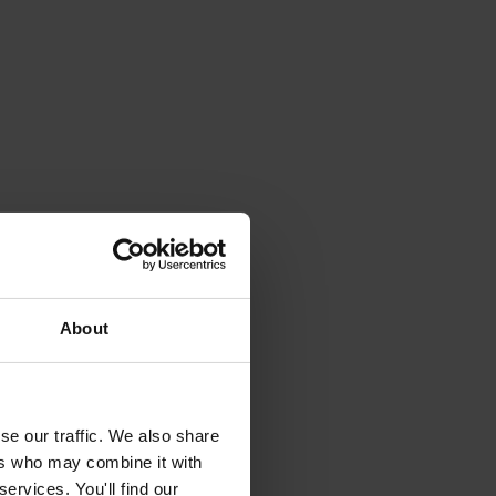
About
se our traffic. We also share
ers who may combine it with
ervices. You'll find our