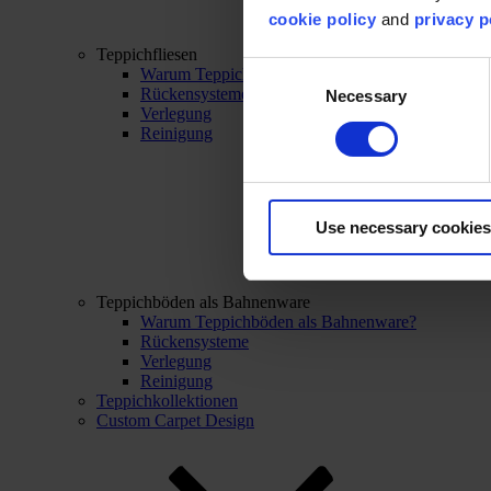
cookie policy
and
privacy p
Teppichfliesen
Consent
Warum Teppichfliesen?
Rückensysteme
Necessary
Selection
Verlegung
Reinigung
Use necessary cookies
Teppichböden als Bahnenware
Warum Teppichböden als Bahnenware?
Rückensysteme
Verlegung
Reinigung
Teppichkollektionen
Custom Carpet Design