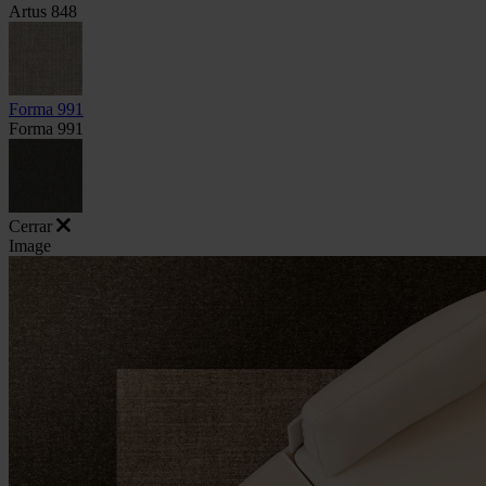
Artus 848
Forma 991
Forma 991
Cerrar
Image