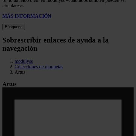
Sí, lo ha leído bien: en modulyss «cuadrados también pueden ser
circulares».
MÁS INFORMACIÓN
Búsqueda
Sobrescribir enlaces de ayuda a la
navegación
modulyss
Colecciones de moquetas
Artus
Artus