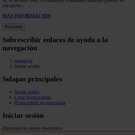
Sí, lo ha leído bien: en modulyss «cuadrados también pueden ser
circulares».
MÁS INFORMACIÓN
Búsqueda
Sobrescribir enlaces de ayuda a la
navegación
modulyss
Iniciar sesión
Solapas principales
Iniciar sesión
Crear nueva cuenta
Reinicializar su contraseña
Iniciar sesión
Dirección de correo electrónico