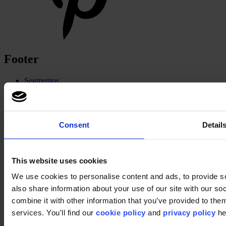
Footer
Segmentos
Oficinas
Educacion
Comercios
Hostelería
Consent
Detail
Moqueta modular
¿Por qué losetas de moqueta?
Suelos de moqueta en rollo
Buscador de productos
This website uses cookies
Grupo de coleccion
Colecciones
We use cookies to personalise content and ads, to provide so
Soportes
also share information about your use of our site with our s
LVT
Luxury Vinyl Tiles (LVT)
combine it with other information that you’ve provided to them
LVT Design Concepts
services. You'll find our
cookie policy
and
privacy policy
he
LVT collections
Services