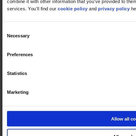
combine it with other information that you’ve provided to them
services. You'll find our
cookie policy
and
privacy policy
he
Consent
Necessary
Selection
Preferences
Statistics
Marketing
Allow all c