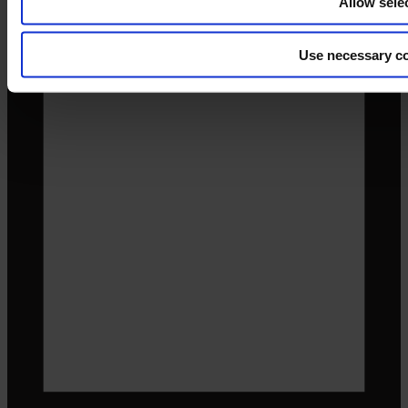
Allow sele
Use necessary co