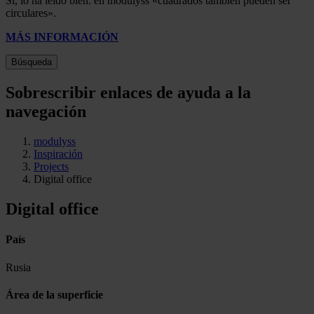
Sí, lo ha leído bien: en modulyss «cuadrados también pueden ser
circulares».
MÁS INFORMACIÓN
Búsqueda
Sobrescribir enlaces de ayuda a la
navegación
modulyss
Inspiración
Projects
Digital office
Digital office
País
Rusia
Área de la superficie