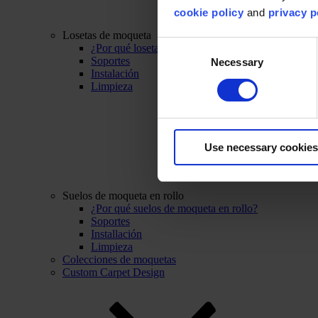
cookie policy
and
privacy p
Losetas de moqueta
Consent
¿Por qué losetas de moqueta?
Soportes
Necessary
Selection
Instalación
Limpieza
Use necessary cookies
Suelos de moqueta en rollo
¿Por qué suelos de moqueta en rollo?
Soportes
Installación
Limpieza
Colecciones de moquetas
Custom Carpet Design