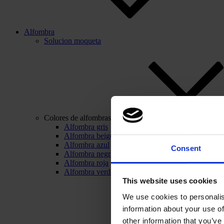
Alfombra
Solucion moqueta
Colores de alfombras
Alfombra gris
Alfombra beige
Alfombra azul
Consent
Alfombra negra
Alfombra roja
Alfombra verde
This website uses cookies
We use cookies to personalis
information about your use of
other information that you’ve 