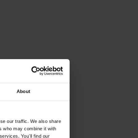
About
se our traffic. We also share
ers who may combine it with
ervices. You'll find our