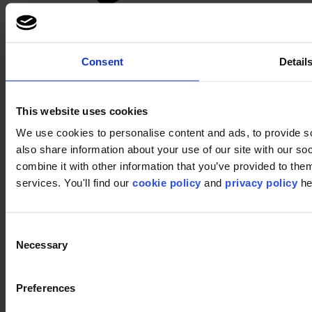
Pinterest
Consent
Detail
This website uses cookies
We use cookies to personalise content and ads, to provide so
Footer
also share information about your use of our site with our s
combine it with other information that you’ve provided to them
Segmentos
services. You'll find our
cookie policy
and
privacy policy
he
Oficinas
Educacion
Comercios
Hostelería
Consent
Moqueta modular
Necessary
Selection
¿Por qué losetas de moqueta?
Suelos de moqueta en rollo
Buscador de productos
Preferences
Grupo de coleccion
Colecciones