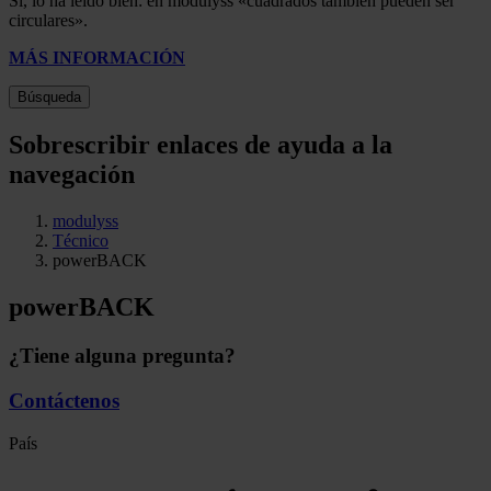
Sí, lo ha leído bien: en modulyss «cuadrados también pueden ser
circulares».
MÁS INFORMACIÓN
Búsqueda
Sobrescribir enlaces de ayuda a la
navegación
modulyss
Técnico
powerBACK
powerBACK
¿Tiene alguna pregunta?
Contáctenos
País