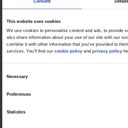
Consent
Detail
¿Por qué losetas de moqueta?
Suelos de moqueta en rollo
Buscador de productos
Grupo de coleccion
This website uses cookies
Colecciones
Soportes
We use cookies to personalise content and ads, to provide so
LVT
also share information about your use of our site with our s
Luxury Vinyl Tiles (LVT)
combine it with other information that you’ve provided to them
LVT Design Concepts
LVT collections
services. You'll find our
cookie policy
and
privacy policy
he
Services
Quick Ship
Take back. Give back.
Herramienta de diseño
Consent
Servicio de diseño de suelos
Necessary
Selection
Inspiración
Proyectos
modulyss Talks
Preferences
Salas de exposición
Ferias y eventos
Blog
Técnico
Statistics
Instalación
Limpieza
Sobre nosotros