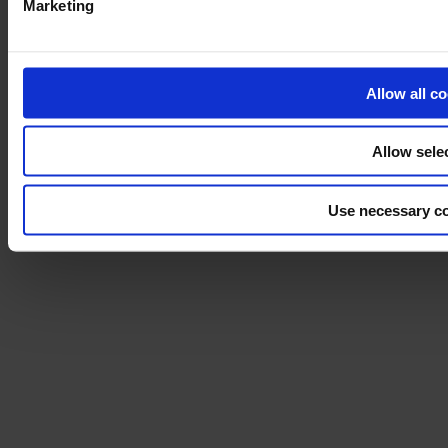
Marketing
Sostenibilidad
Disclaimer
Allow all c
©2026 modulyss.
Cookie policy
Legal
Allow sele
Privacy policy
Use necessary co