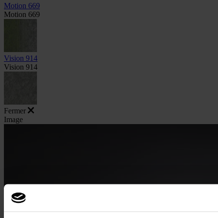
Motion 669
Motion 669
Vision 914
Vision 914
Fermer
Image