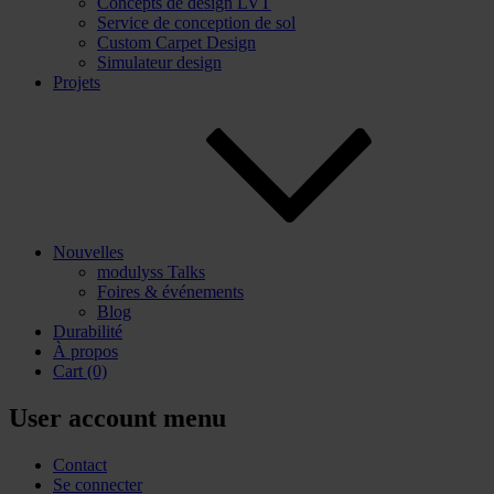
Concepts de design LVT
Service de conception de sol
Custom Carpet Design
Simulateur design
Projets
Nouvelles
modulyss Talks
Foires & événements
Blog
Durabilité
À propos
Cart
(0)
User account menu
Contact
Se connecter