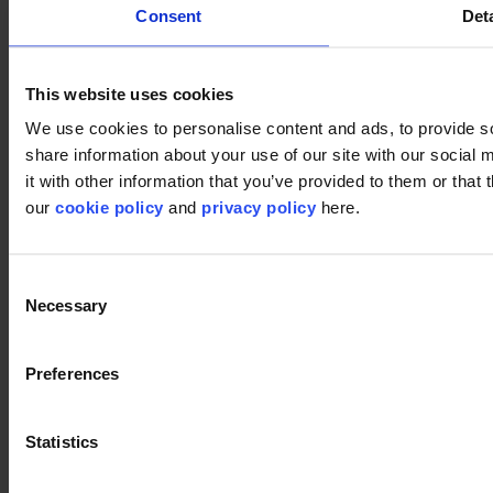
Consent
Deta
This website uses cookies
We use cookies to personalise content and ads, to provide so
share information about your use of our site with our social
it with other information that you’ve provided to them or that 
our
cookie policy
and
privacy policy
here.
Consent
Necessary
Selection
Preferences
Produits utilisés
Statistics
Vision 914
Vision 914