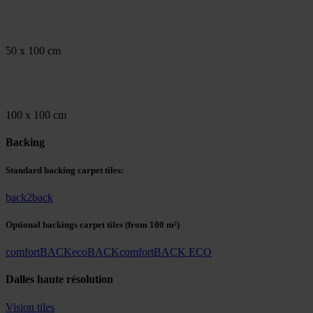
50 x 100 cm
100 x 100 cm
Backing
Standard backing carpet tiles:
back2back
Optional backings carpet tiles
(from 100 m²)
comfortBACK
ecoBACK
comfortBACK ECO
Dalles haute résolution
Vision tiles