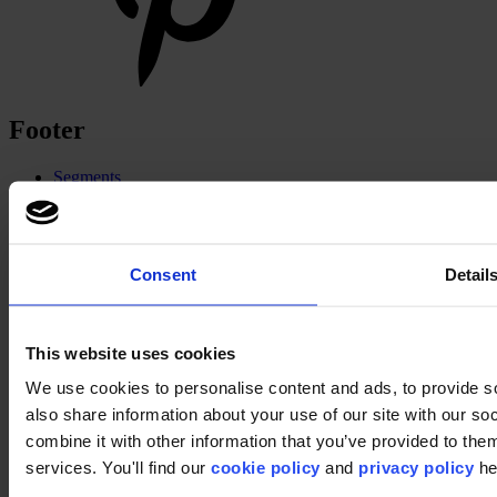
Footer
Segments
Bureau
Education
Commerce
Hôtellerie
Consent
Detail
Dalles de moquette
Pourquoi des dalles de moquette ?
Moquette en lés
Recherche de produits
This website uses cookies
Séries des collections
Collections
We use cookies to personalise content and ads, to provide so
Supports
also share information about your use of our site with our s
LVT
Luxury Vinyl Tiles (LVT)
combine it with other information that you’ve provided to them
LVT Design Concepts
services. You'll find our
cookie policy
and
privacy policy
he
LVT collections
Services