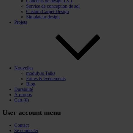
Concepts de design LVT
Service de conception de sol
Custom Carpet Design
Simulateur design
Projets
Nouvelles
modulyss Talks
Foires & événements
Blog
Durabilité
À propos
Cart
(0)
User account menu
Contact
Se connecter