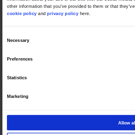
©2026 modulyss.
other information that you’ve provided to them or that they’ve 
cookie policy
and
privacy policy
here.
Cookie policy
Legal
Privacy policy
Consent
Necessary
Selection
Preferences
Statistics
Marketing
Allow al