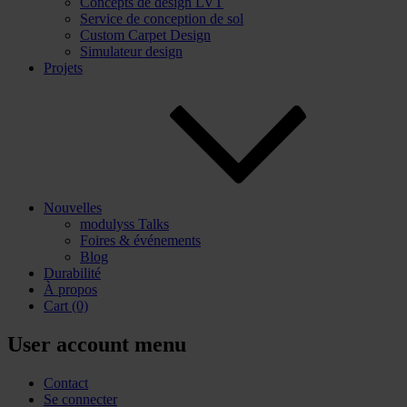
Concepts de design LVT
Service de conception de sol
Custom Carpet Design
Simulateur design
Projets
Nouvelles
modulyss Talks
Foires & événements
Blog
Durabilité
À propos
Cart
(0)
User account menu
Contact
Se connecter