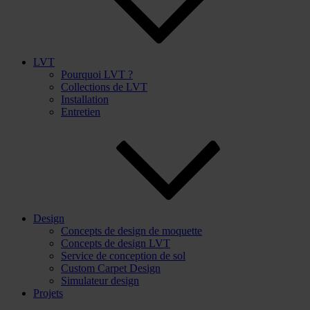
LVT
Pourquoi LVT ?
Collections de LVT
Installation
Entretien
Design
Concepts de design de moquette
Concepts de design LVT
Service de conception de sol
Custom Carpet Design
Simulateur design
Projets