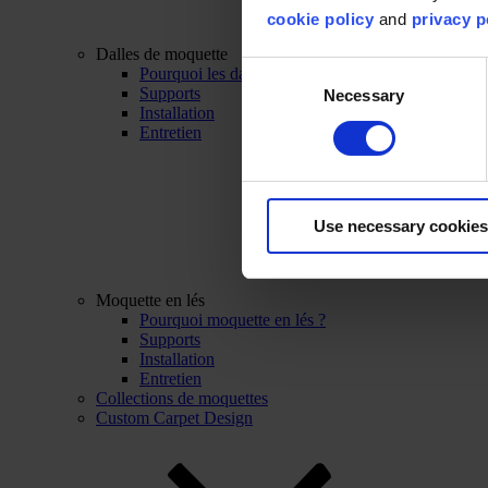
cookie policy
and
privacy p
Dalles de moquette
Consent
Pourquoi les dalles de moquette ?
Supports
Necessary
Selection
Installation
Entretien
Use necessary cookies
Moquette en lés
Pourquoi moquette en lés ?
Supports
Installation
Entretien
Collections de moquettes
Custom Carpet Design