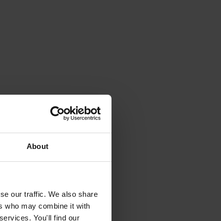
About
se our traffic. We also share
ers who may combine it with
ervices. You'll find our