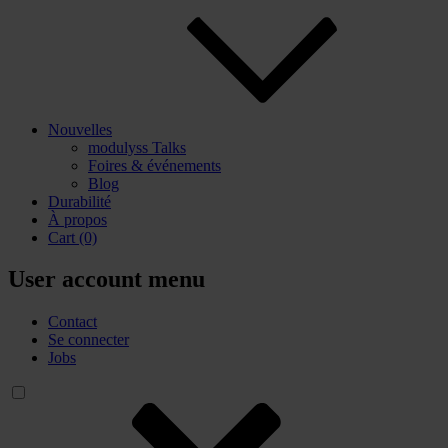
Nouvelles
modulyss Talks
Foires & événements
Blog
Durabilité
À propos
Cart
(0)
User account menu
Contact
Se connecter
Jobs