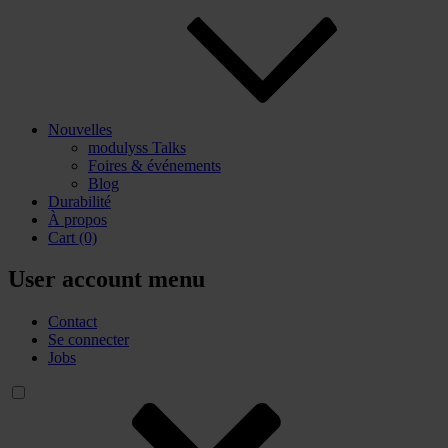
Nouvelles
modulyss Talks
Foires & événements
Blog
Durabilité
À propos
Cart
(0)
User account menu
Contact
Se connecter
Jobs