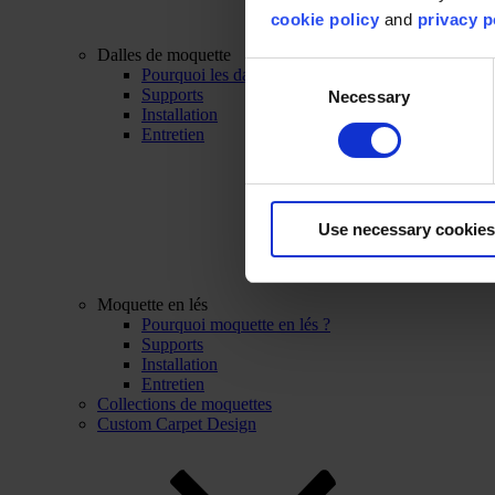
cookie policy
and
privacy p
Dalles de moquette
Consent
Pourquoi les dalles de moquette ?
Supports
Necessary
Selection
Installation
Entretien
Use necessary cookies
Moquette en lés
Pourquoi moquette en lés ?
Supports
Installation
Entretien
Collections de moquettes
Custom Carpet Design