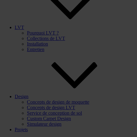
LVT
Pourquoi LVT ?
Collections de LVT
Installation
Entretien
Design
Concepts de design de moquette
Concepts de design LVT
Service de conception de sol
Custom Carpet Design
Simulateur design
Projets