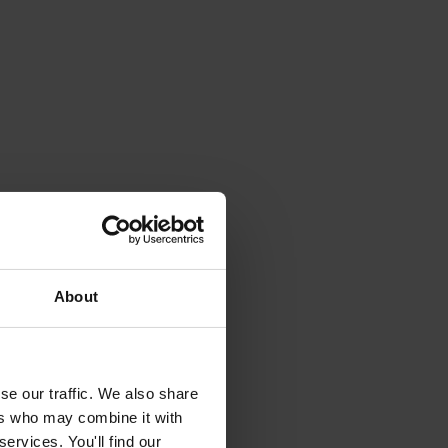
About
se our traffic. We also share
ers who may combine it with
ervices. You'll find our