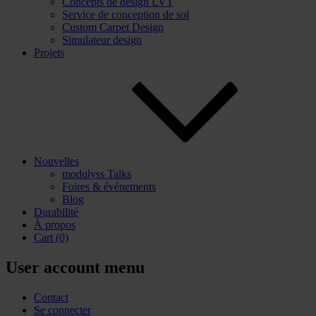
Concepts de design LVT
Service de conception de sol
Custom Carpet Design
Simulateur design
Projets
Nouvelles
modulyss Talks
Foires & événements
Blog
Durabilité
À propos
Cart
(0)
User account menu
Contact
Se connecter