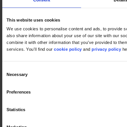
This website uses cookies
We use cookies to personalise content and ads, to provide so
Footer
also share information about your use of our site with our s
combine it with other information that you’ve provided to them
Segments
services. You'll find our
cookie policy
and
privacy policy
he
Bureau
Education
Commerce
Hôtellerie
Consent
Dalles de moquette
Necessary
Selection
Pourquoi des dalles de moquette ?
Moquette en lés
Recherche de produits
Preferences
Séries des collections
Collections
Supports
LVT
Statistics
Luxury Vinyl Tiles (LVT)
LVT Design Concepts
LVT collections