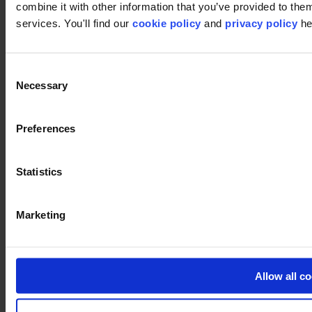
combine it with other information that you’ve provided to them
services. You'll find our
cookie policy
and
privacy policy
he
Footer
Segments
Consent
Bureau
Necessary
Selection
Education
Commerce
Hôtellerie
Dalles de moquette
Preferences
Pourquoi des dalles de moquette ?
Moquette en lés
Recherche de produits
Statistics
Séries des collections
Collections
Supports
LVT
Marketing
Luxury Vinyl Tiles (LVT)
LVT Design Concepts
LVT collections
Services
Allow all c
Quick Ship
Take back. Give back.
Simulateur design