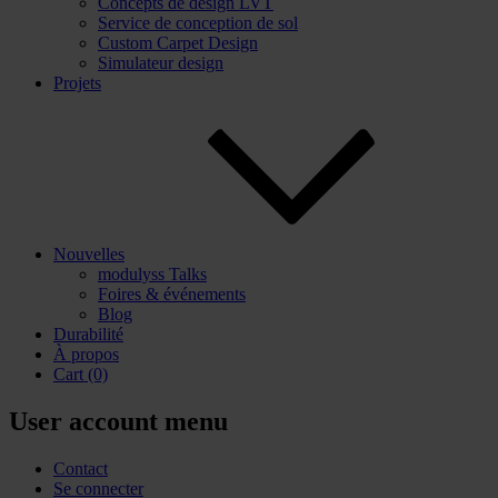
Concepts de design LVT
Service de conception de sol
Custom Carpet Design
Simulateur design
Projets
Nouvelles
modulyss Talks
Foires & événements
Blog
Durabilité
À propos
Cart
(0)
User account menu
Contact
Se connecter