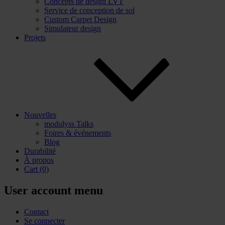
Concepts de design LVT
Service de conception de sol
Custom Carpet Design
Simulateur design
Projets
Nouvelles
modulyss Talks
Foires & événements
Blog
Durabilité
À propos
Cart
(0)
User account menu
Contact
Se connecter