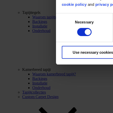
cookie policy
and
privacy p
Tapijttegels
Consent
Waarom tapijttegels?
Backings
Necessary
Selection
Installatie
Onderhoud
Use necessary cookies
Kamerbreed tapijt
Waarom kamerbreed tapijt?
Backings
Installatie
Onderhoud
Tapijtcollecties
Custom Carpet Design