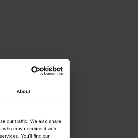
About
se our traffic. We also share
ers who may combine it with
ervices. You'll find our