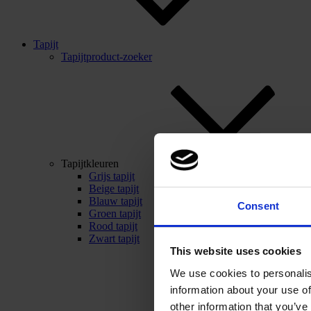
Tapijt
Tapijtproduct-zoeker
Tapijtkleuren
Grijs tapijt
Beige tapijt
Blauw tapijt
Consent
Groen tapijt
Rood tapijt
Zwart tapijt
This website uses cookies
We use cookies to personalis
information about your use of
other information that you’ve 