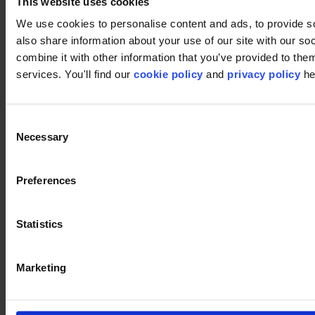
This website uses cookies
Onderwijs
Horeca
We use cookies to personalise content and ads, to provide so
Retail
also share information about your use of our site with our s
Tapijttegels
Waarom tapijttegels?
combine it with other information that you’ve provided to them
Kamerbreed tapijt
services. You'll find our
cookie policy
and
privacy policy
he
Product Zoeker
Collectiegroepen
Collecties
Backings
Consent
LVT
Necessary
Selection
Luxury Vinyl Tiles (LVT)
LVT Design Concepts
LVT collections
Preferences
Services
Quick Ship
Take back. Give back.
Designtool
Statistics
Vloer design service
Inspiratie
Projecten
Marketing
modulyss Talks
Showrooms
Beurzen & events
Blog