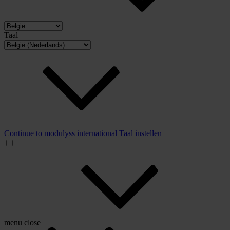
Taal
Continue to modulyss international
Taal instellen
menu
close