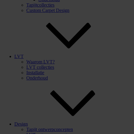
Tapijtcollecties
Custom Carpet Design
LVT
Waarom LVT?
LVT collecties
Installatie
Onderhoud
Design
Tapijt ontwerpconcepten