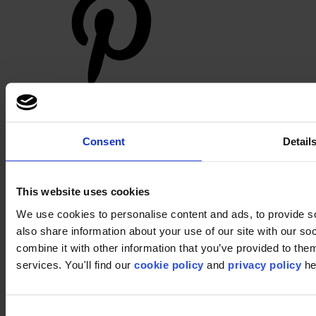
Footer
Consent
Detail
Sectoren
Kantoor
Onderwijs
Horeca
This website uses cookies
Retail
Tapijttegels
We use cookies to personalise content and ads, to provide so
Waarom tapijttegels?
also share information about your use of our site with our s
Kamerbreed tapijt
combine it with other information that you’ve provided to them
Product Zoeker
Collectiegroepen
services. You'll find our
cookie policy
and
privacy policy
he
Collecties
Backings
LVT
Luxury Vinyl Tiles (LVT)
Consent