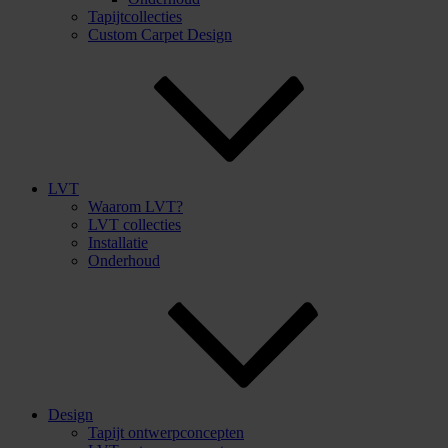
Tapijtcollecties
Custom Carpet Design
LVT
Waarom LVT?
LVT collecties
Installatie
Onderhoud
Design
Tapijt ontwerpconcepten