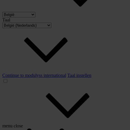
Taal
Continue to modulyss international
Taal instellen
menu
close