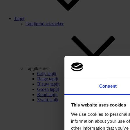
Tapijt
Tapijtproduct-zoeker
Tapijtkleuren
Grijs tapijt
Beige tapijt
Blauw tapijt
Consent
Groen tapijt
Rood tapijt
Zwart tapijt
This website uses cookies
We use cookies to personalis
information about your use of
other information that you’ve 