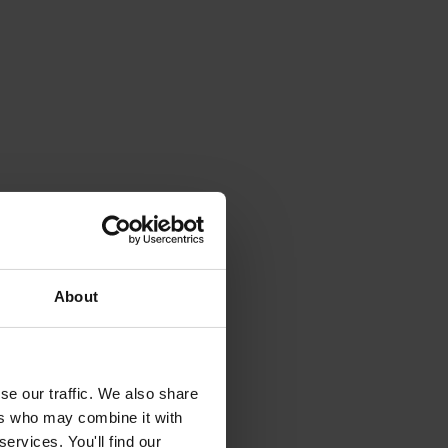
About
se our traffic. We also share
ers who may combine it with
ervices. You'll find our