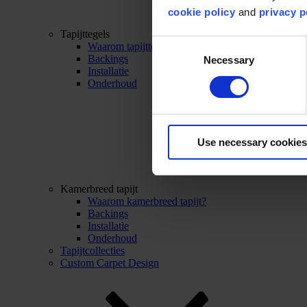
cookie policy
and
privacy p
Tapijttegels
Consent
Waarom tapijttegels?
Backings
Necessary
Selection
Installatie
Onderhoud
Use necessary cookies
Kamerbreed tapijt
Waarom kamerbreed tapijt?
Backings
Installatie
Onderhoud
Tapijtcollecties
Custom Carpet Design