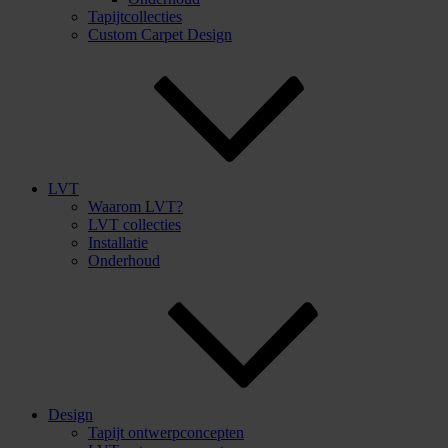
Tapijtcollecties
Custom Carpet Design
LVT
Waarom LVT?
LVT collecties
Installatie
Onderhoud
Design
Tapijt ontwerpconcepten