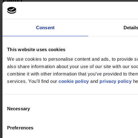
Sectoren
Kantoor
Onderwijs
Consent
Detail
Horeca
Retail
Tapijttegels
Waarom tapijttegels?
This website uses cookies
Kamerbreed tapijt
Product Zoeker
We use cookies to personalise content and ads, to provide so
Collectiegroepen
also share information about your use of our site with our s
Collecties
combine it with other information that you’ve provided to them
Backings
LVT
services. You'll find our
cookie policy
and
privacy policy
he
Luxury Vinyl Tiles (LVT)
LVT Design Concepts
LVT collections
Services
Consent
Quick Ship
Necessary
Selection
Take back. Give back.
Designtool
Vloer design service
Preferences
Inspiratie
Projecten