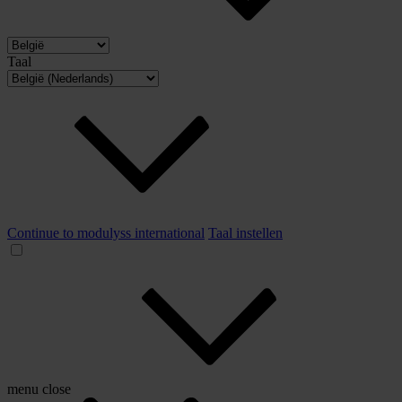
Taal
Continue to modulyss international
Taal instellen
menu
close