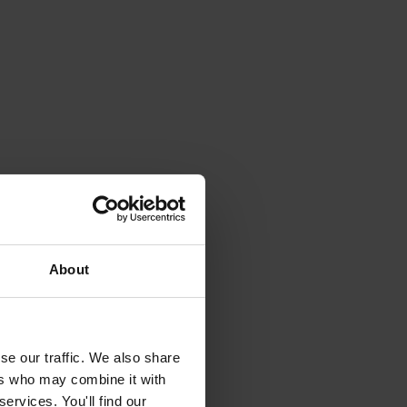
About
se our traffic. We also share
ers who may combine it with
ervices. You'll find our