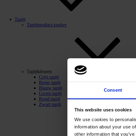
Tapijt
Tapijtproduct-zoeker
Tapijtkleuren
Grijs tapijt
Beige tapijt
Blauw tapijt
Consent
Groen tapijt
Rood tapijt
Zwart tapijt
This website uses cookies
We use cookies to personalis
information about your use of
other information that you’ve 