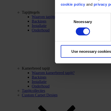
cookie policy
and
privacy p
Tapijttegels
Consent
Waarom tapijttegels?
Backings
Necessary
Selection
Installatie
Onderhoud
Use necessary cookies
Kamerbreed tapijt
Waarom kamerbreed tapijt?
Backings
Installatie
Onderhoud
Tapijtcollecties
Custom Carpet Design