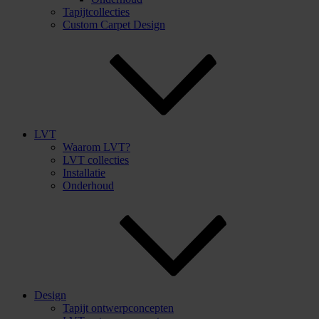
Tapijtcollecties
Custom Carpet Design
LVT
Waarom LVT?
LVT collecties
Installatie
Onderhoud
Design
Tapijt ontwerpconcepten