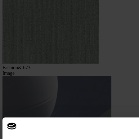
Fashion& 673
Image