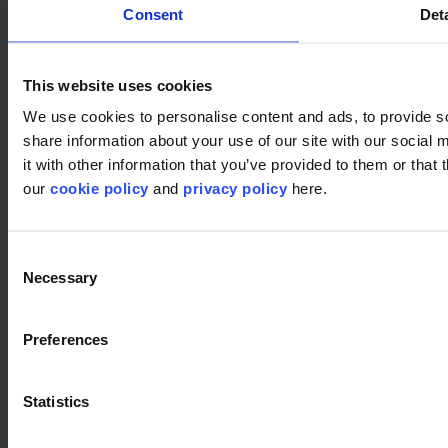
Consent
Deta
This website uses cookies
We use cookies to personalise content and ads, to provide so
share information about your use of our site with our social
it with other information that you’ve provided to them or that 
our
cookie policy
and
privacy policy
here.
Consent
Gebruikte producten
Necessary
Selection
Fashion& 595
Fashion& 595
Preferences
Statistics
Fashion& 673
Fashion& 673