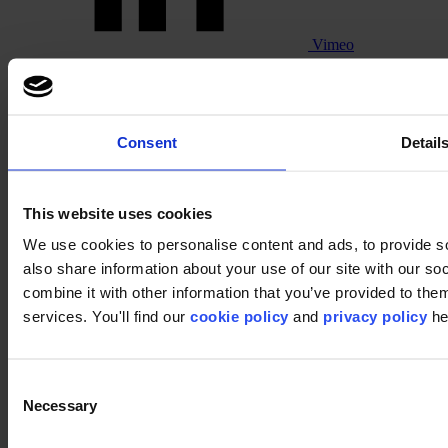
Vimeo
Consent
Detail
Pinterest
This website uses cookies
We use cookies to personalise content and ads, to provide so
also share information about your use of our site with our s
combine it with other information that you’ve provided to them
services. You'll find our
cookie policy
and
privacy policy
he
Consent
Footer
Necessary
Selection
Sectoren