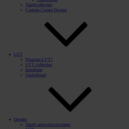
Tapijtcollecties
Custom Carpet Design
LVT
Waarom LVT?
LVT collecties
Installatie
Onderhoud
Design
Tapijt ontwerpconcepten