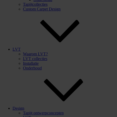
Tapijtcollecties
Custom Carpet Design
LVT
Waarom LVT?
LVT collecties
Installatie
Onderhoud
Design
Tapijt ontwerpconcepten