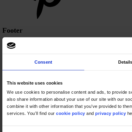
Footer
Sectoren
Kantoor
Onderwijs
Horeca
Consent
Detail
Retail
Tapijttegels
Waarom tapijttegels?
Kamerbreed tapijt
This website uses cookies
Product Zoeker
Collectiegroepen
We use cookies to personalise content and ads, to provide so
Collecties
also share information about your use of our site with our s
Backings
combine it with other information that you’ve provided to them
LVT
Luxury Vinyl Tiles (LVT)
services. You'll find our
cookie policy
and
privacy policy
he
LVT Design Concepts
LVT collections
Services