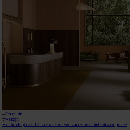
#
Cocreatie
#
Welzijn
Van briefing naar behoren: de rol van cocreatie in het ontwerpproces