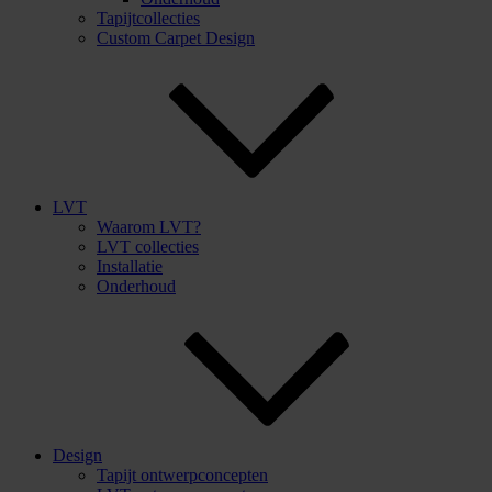
Tapijtcollecties
Custom Carpet Design
LVT
Waarom LVT?
LVT collecties
Installatie
Onderhoud
Design
Tapijt ontwerpconcepten