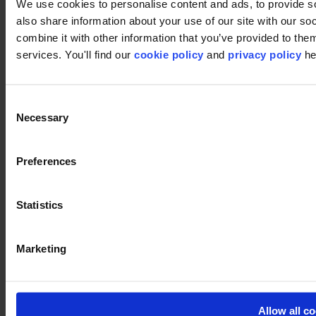
We use cookies to personalise content and ads, to provide so
also share information about your use of our site with our s
combine it with other information that you’ve provided to them
services. You'll find our
cookie policy
and
privacy policy
he
Footer
Consent
Sectoren
Necessary
Selection
Kantoor
Onderwijs
Horeca
Preferences
Retail
Tapijttegels
Waarom tapijttegels?
Kamerbreed tapijt
Statistics
Product Zoeker
Collectiegroepen
Collecties
Marketing
Backings
LVT
Luxury Vinyl Tiles (LVT)
LVT Design Concepts
LVT collections
Allow all c