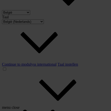
Taal
Continue to modulyss international
Taal instellen
menu
close