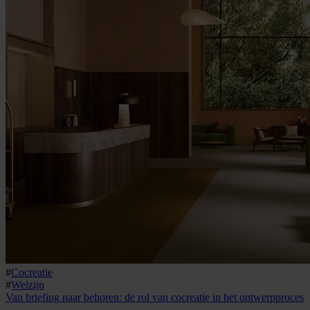
#
Cocreatie
#
Welzijn
Van briefing naar behoren: de rol van cocreatie in het ontwerpproces