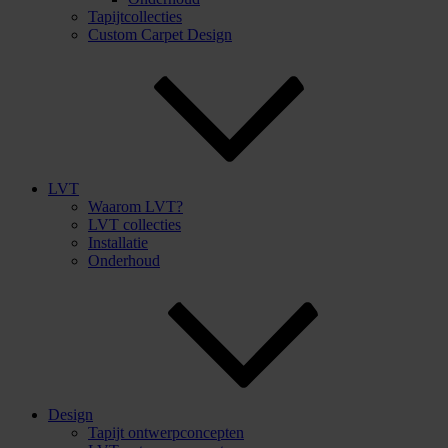
Tapijtcollecties
Custom Carpet Design
LVT
Waarom LVT?
LVT collecties
Installatie
Onderhoud
Design
Tapijt ontwerpconcepten