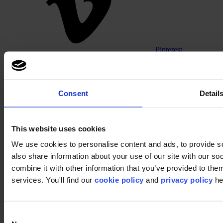
Pinterest
Consent
Detail
This website uses cookies
We use cookies to personalise content and ads, to provide so
Footer
also share information about your use of our site with our s
combine it with other information that you’ve provided to them
Sectoren
Kantoor
services. You'll find our
cookie policy
and
privacy policy
he
Onderwijs
Horeca
Retail
Tapijttegels
Consent
Waarom tapijttegels?